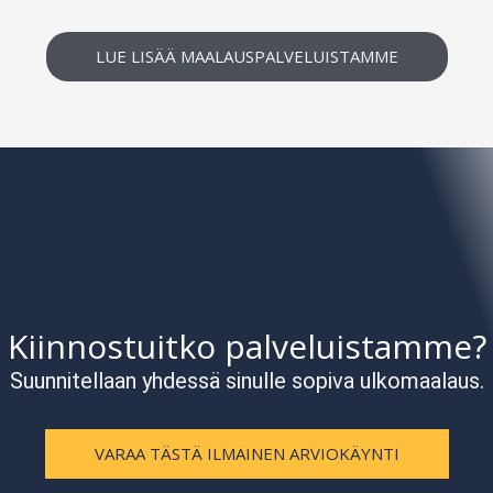
LUE LISÄÄ MAALAUSPALVELUISTAMME
Kiinnostuitko palveluistamme?
Suunnitellaan yhdessä sinulle sopiva ulkomaalaus.
VARAA TÄSTÄ ILMAINEN ARVIOKÄYNTI