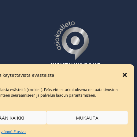
la käytettävistä evästeistä
te
erilaisia evästeitä (cookies). Evästeiden tarkoituksena on taata sivuston
iikenteen seuraamiseen ja palvelun laadun parantamiseen.
ÄÄN KAIKKI
MUKAUTA
äytännöt
Etusivu