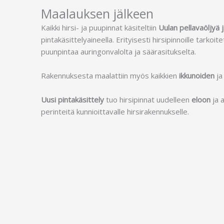
Maalauksen jälkeen
Kaikki hirsi- ja puupinnat käsiteltiin
Uulan
pellavaöljyä 
pintakäsittelyaineella. Erityisesti hirsipinnoille tarkoi
puunpintaa auringonvalolta ja säärasitukselta.
Rakennuksesta maalattiin myös kaikkien
ikkunoiden
j
Uusi
pintakäsittely
tuo hirsipinnat uudelleen
eloon
ja 
perinteitä kunnioittavalle hirsirakennukselle.