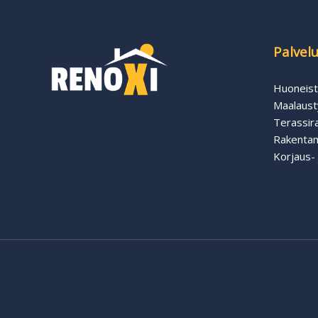
Palvelu
Huoneist
Maalaust
Terassir
Rakentam
Korjaus- 