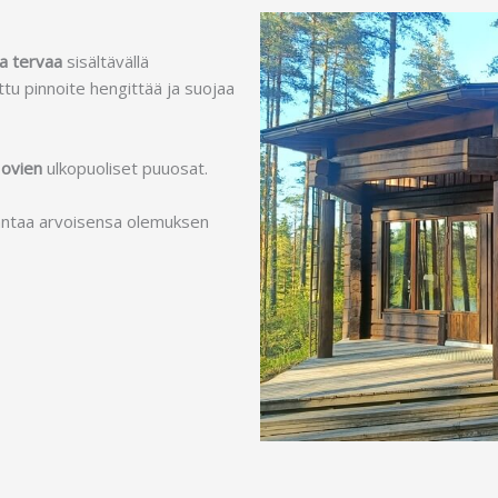
ja tervaa
sisältävällä
tettu pinnoite hengittää ja suojaa
a
ovien
ulkopuoliset puuosat.
antaa arvoisensa olemuksen