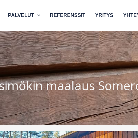
PALVELUT
REFERENSSIT
YRITYS
YHTE
rsimökin maalaus Somero