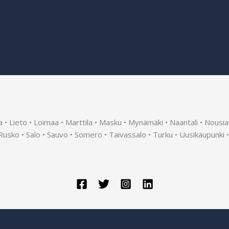
ila • Lieto • Loimaa • Marttila • Masku • Mynämäki • Naantali • Nousi
 Rusko • Salo • Sauvo • Somero • Taivassalo • Turku • Uusikaupunki