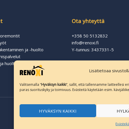
t
Ota yhteyttä
oremontit
+358 50 5132832
yöt
info@renoxi.fi
akentaminen ja -huolto
Y-tunnus: 3437331-5
ispalvelut
ja huoltotyöt
Lisätietoaa sivustol
Rekisteri- ja tietosuojaselos
Evästekäytännöt
Valitsemalla “
Hyväksyn kaikki
”, sallit, että tallennamme laitteellesi 
paras suorituskyky ja toimivuus. Evästeitä käytetään esim. kävijäl
HYVÄKSYN KAIKKI
HYLK
© 2026 Renoxi Oy
Evästek