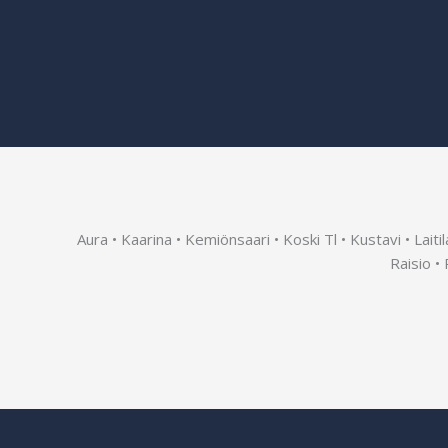
Aura • Kaarina • Kemiönsaari • Koski Tl • Kustavi • Lait
Raisio •