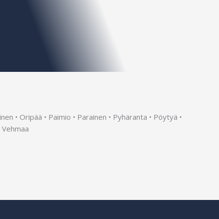
ainen • Oripää • Paimio • Parainen • Pyhäranta • Pöytyä •
 • Vehmaa