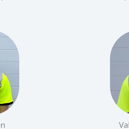
en
Va