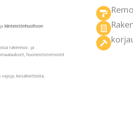
Remo
Rake
ja
kiinteistönhuoltoon
korja
isia rakennus- ja
omaalaukset, huoneistoremontit
vajoja, kesäkeittiöitä,