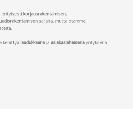
erityisesti
korjausrakentamisen,
uudisrakentamisen
saralta, mutta otamme
steita.
a kehittyä
laadukkaana
ja
asiakasläheisenä
yrityksenä