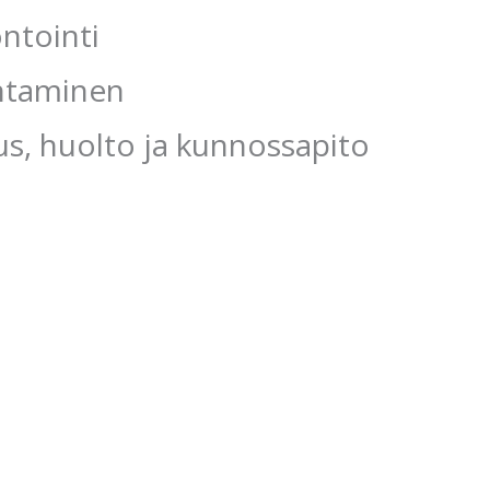
ntointi
ntaminen
us, huolto ja kunnossapito