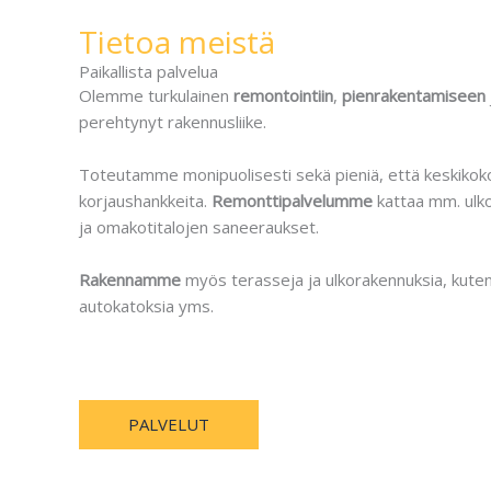
Tietoa meistä
Paikallista palvelua
Olemme turkulainen
remontointiin
,
pienrakentamiseen
perehtynyt rakennusliike.
Toteutamme monipuolisesti sekä pieniä, että keskikoko
korjaushankkeita.
Remonttipalvelumme
kattaa mm. ulk
ja omakotitalojen saneeraukset.
Rakennamme
myös terasseja ja ulkorakennuksia, kuten 
autokatoksia yms.
PALVELUT