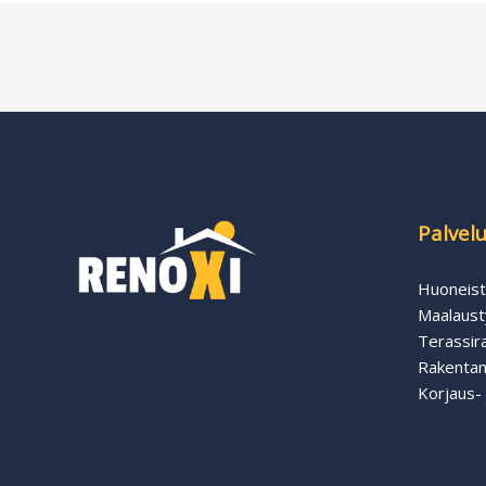
Palvelu
Huoneist
Maalaust
Terassir
Rakentam
Korjaus- 