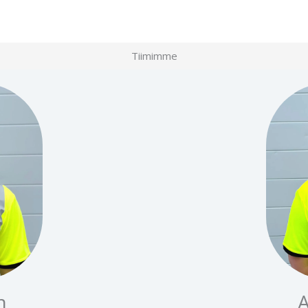
Tiimimme
n
A