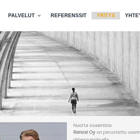
PALVELUT
REFERENSSIT
YRITYS
YHTE
Yritys
Nuorta osaamista
Renoxi Oy
on perustettu vuonna
yhteispanoksella.