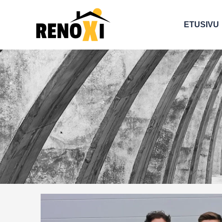
Siirry
sisältöön
ETUSIVU