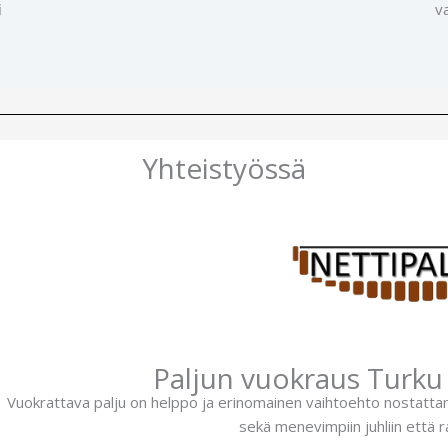
i
v
Yhteistyössä
Paljun vuokraus Turku 
Vuokrattava palju on helppo ja erinomainen vaihtoehto nostattam
.
sekä menevimpiin juhliin että rauh