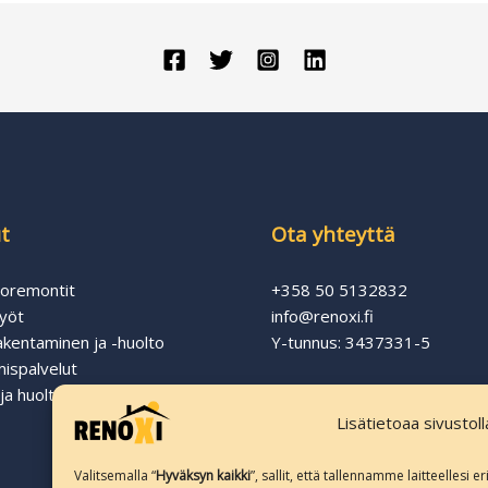
t
Ota yhteyttä
oremontit
+358 50 5132832
yöt
info@renoxi.fi
akentaminen ja -huolto
Y-tunnus: 3437331-5
ispalvelut
ja huoltotyöt
Lisätietoaa sivustol
Rekisteri- ja tietosuojaselos
Evästekäytännöt
Valitsemalla “
Hyväksyn kaikki
”, sallit, että tallennamme laitteellesi 